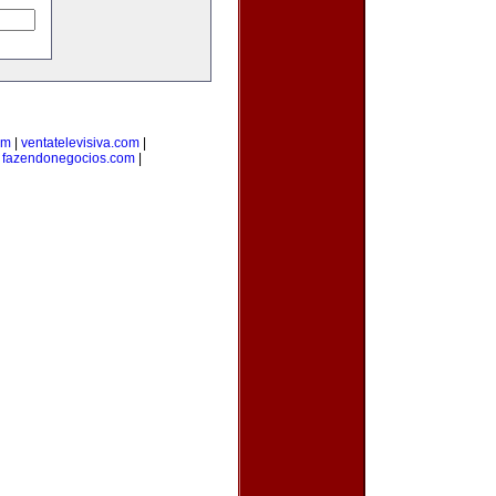
om
|
ventatelevisiva.com
|
|
fazendonegocios.com
|