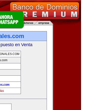
nales.com
 puesto en Venta
IONALES.COM
es.com
les.com
tas