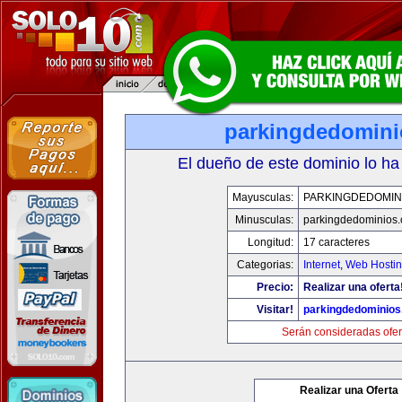
parkingdedomin
El dueño de este dominio lo ha
Mayusculas:
PARKINGDEDOMIN
Minusculas:
parkingdedominios
Longitud:
17 caracteres
Categorias:
Internet
,
Web Hostin
Precio:
Realizar una oferta
Visitar!
parkingdedominio
Serán consideradas ofer
Realizar una Oferta