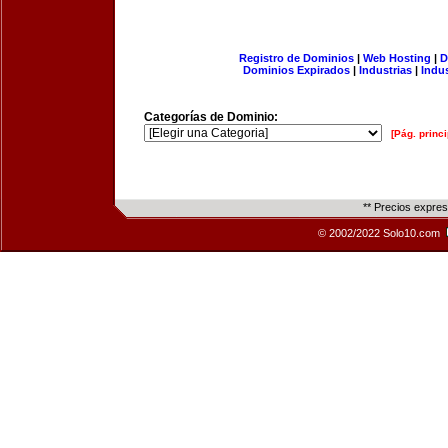
Registro de Dominios
|
Web Hosting
|
D
Dominios Expirados
|
Industrias
|
Indu
Categorías de Dominio:
[Pág. princi
** Precios expre
© 2002/2022 Solo10.com