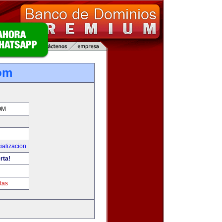
om
OM
ializacion
rta!
tas