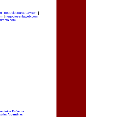
om
|
negociosparaguay.com
|
com
|
negociosenlaweb.com
|
directo.com
|
ominios En Venta
strias Argentinas