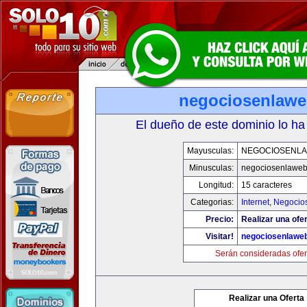
negociosenlaw
El dueño de este dominio lo ha
Mayusculas:
NEGOCIOSENL
Minusculas:
negociosenlawe
Longitud:
15 caracteres
Categorias:
Internet
,
Negocio
Precio:
Realizar una ofer
Visitar!
negociosenlawe
Serán consideradas ofer
Realizar una Oferta