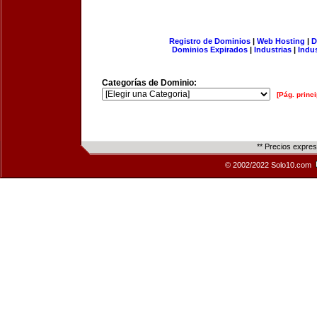
Registro de Dominios
|
Web Hosting
|
D
Dominios Expirados
|
Industrias
|
Indu
Categorías de Dominio:
[Pág. princi
** Precios expre
© 2002/2022 Solo10.com