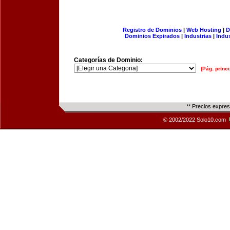
Registro de Dominios
|
Web Hosting
|
D
Dominios Expirados
|
Industrias
|
Indu
Categorías de Dominio:
[Pág. princi
** Precios expre
© 2002/2022 Solo10.com