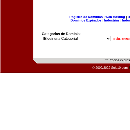
Registro de Dominios
|
Web Hosting
|
D
Dominios Expirados
|
Industrias
|
Indu
Categorías de Dominio:
[Pág. princi
** Precios expre
© 2002/2022 Solo10.com