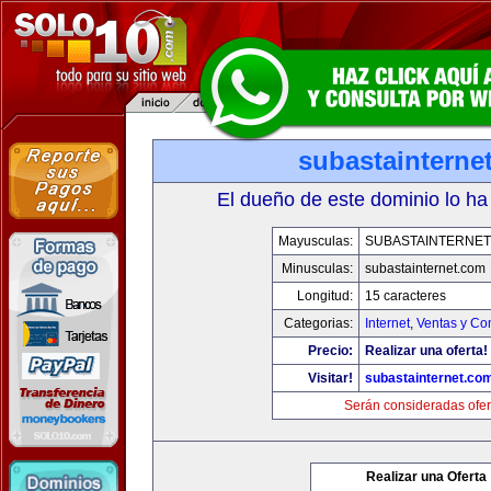
subastainterne
El dueño de este dominio lo ha
Mayusculas:
SUBASTAINTERNET
Minusculas:
subastainternet.com
Longitud:
15 caracteres
Categorias:
Internet
,
Ventas y Co
Precio:
Realizar una oferta!
Visitar!
subastainternet.co
Serán consideradas ofer
Realizar una Oferta