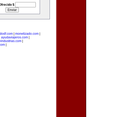
Ofrecido $
dodf.com
|
monetizado.com
|
|
ayudaviajeros.com
|
industrias.com
|
.com
|