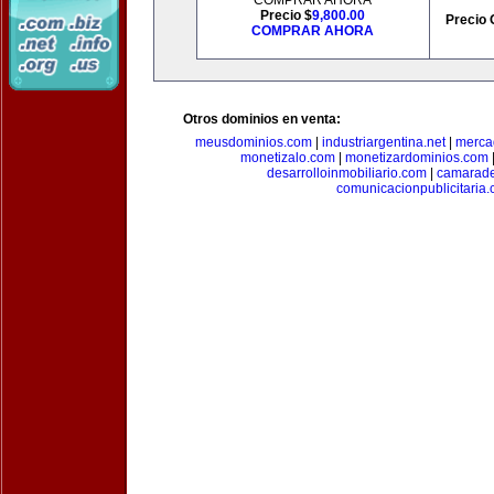
COMPRAR AHORA
Precio $
9,800.00
Precio 
COMPRAR AHORA
Otros dominios en venta:
meusdominios.com
|
industriargentina.net
|
merca
monetizalo.com
|
monetizardominios.com
desarrolloinmobiliario.com
|
camarade
comunicacionpublicitaria