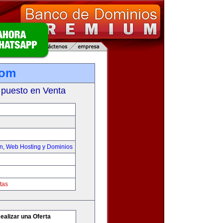
com
 puesto en Venta
on
,
Web Hosting y Dominios
tas
ealizar una Oferta