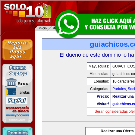
guiachicos.
El dueño de este dominio lo ha
Mayusculas:
GUIACHICO
Minusculas:
guiachicos.c
Longitud:
10 caracteres
Categorias:
Portales
,
Soc
Precio:
Realizar una 
Visitar!
guiachicos.
Serán consideradas ofer
Realizar una Oferta