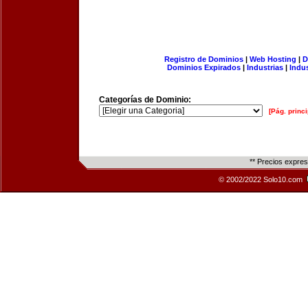
Registro de Dominios
|
Web Hosting
|
D
Dominios Expirados
|
Industrias
|
Indu
Categorías de Dominio:
[Pág. princi
** Precios expre
© 2002/2022 Solo10.com