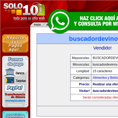
buscadordevin
Vendido!
Mayusculas:
BUSCADORDEV
Minusculas:
buscadordevinos
Longitud:
15 caracteres
Categorias:
Alimentos y Bebi
Precio:
Realizar una ofer
Visitar!
buscadordevino
Serán consideradas ofer