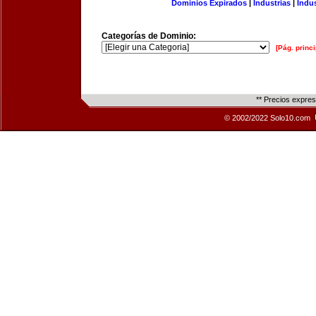
Dominios Expirados
|
Industrias
|
Indu
Categorías de Dominio:
[Pág. princi
** Precios expre
© 2002/2022 Solo10.com