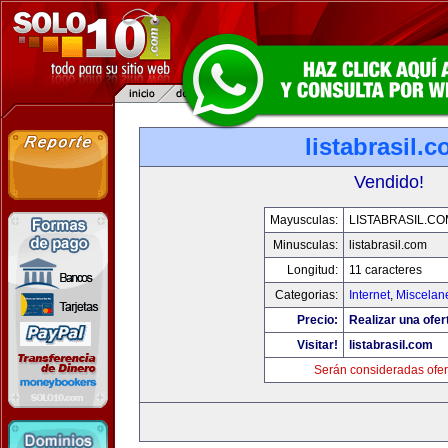
listabrasil.
Vendido!
Mayusculas:
LISTABRASIL.CO
Minusculas:
listabrasil.com
Longitud:
11 caracteres
Categorias:
Internet
,
Miscelane
Precio:
Realizar una ofer
Visitar!
listabrasil.com
Serán consideradas ofer