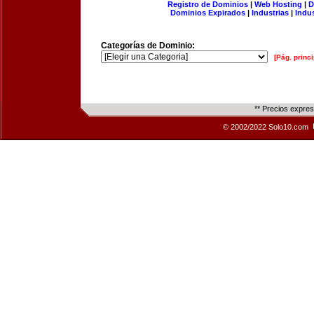
Registro de Dominios
|
Web Hosting
|
D
Dominios Expirados
|
Industrias
|
Indu
Categorías de Dominio:
[Pág. princi
** Precios expre
© 2002/2022 Solo10.com