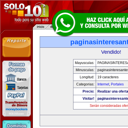
paginasinteresan
Vendido!
Mayusculas:
PAGINASINTERES
Minusculas:
paginasinteresant
Longitud:
19 caracteres
Categorias:
Internet
,
Portales
Precio:
Realizar una oferta
Visitar!
paginasinteresan
Serán consideradas ofer