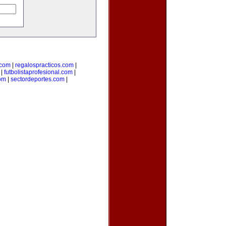
com
|
regalospracticos.com
|
|
futbolistaprofesional.com
|
om
|
sectordeportes.com
|