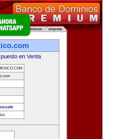
xico.com
 puesto en Venta
MEXICO.COM
co.com
!
ico.com
tas