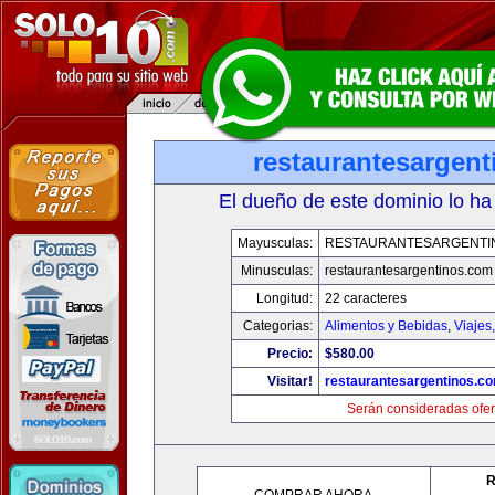
restaurantesargen
El dueño de este dominio lo ha
Mayusculas:
RESTAURANTESARGENTI
Minusculas:
restaurantesargentinos.com
Longitud:
22 caracteres
Categorias:
Alimentos y Bebidas
,
Viajes
Precio:
$580.00
Visitar!
restaurantesargentinos.c
Serán consideradas ofer
R