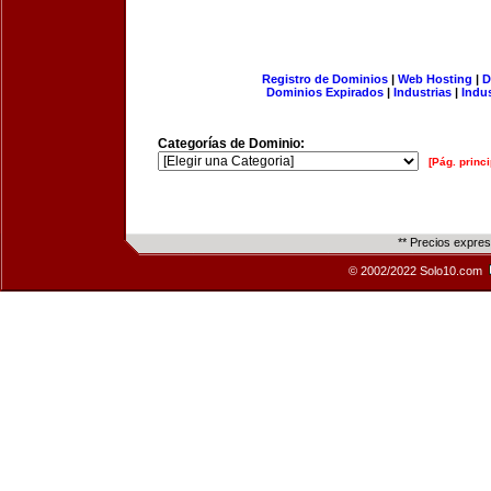
Registro de Dominios
|
Web Hosting
|
D
Dominios Expirados
|
Industrias
|
Indu
Categorías de Dominio:
[Pág. princi
** Precios expre
© 2002/2022 Solo10.com