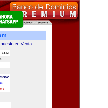
com
 puesto en Venta
L.COM
m
oferta!
om
tas