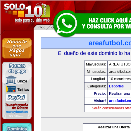
areafutbol.
El dueño de este dominio lo ha
Mayusculas:
AREAFUTBO
Minusculas:
areafutbol.co
Longitud:
10 caracteres
Categorias:
Deportes
Precio:
Realizar una 
Visitar!
areafutbol.c
Serán consideradas ofer
Realizar una Oferta