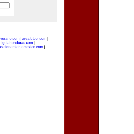
everano.com
|
areafutbol.com
|
|
guiahonduras.com
|
osicionamientomexico.com
|