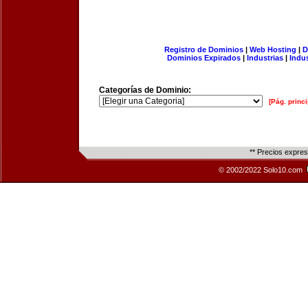
Registro de Dominios
|
Web Hosting
|
D
Dominios Expirados
|
Industrias
|
Indu
Categorías de Dominio:
[Pág. princi
** Precios expre
© 2002/2022 Solo10.com