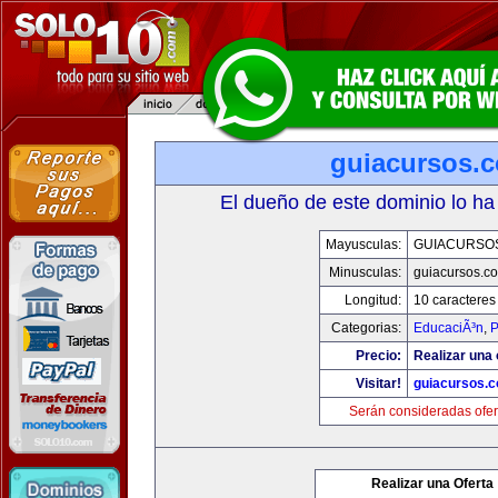
guiacursos.
El dueño de este dominio lo ha
Mayusculas:
GUIACURSO
Minusculas:
guiacursos.c
Longitud:
10 caracteres
Categorias:
EducaciÃ³n
,
P
Precio:
Realizar una 
Visitar!
guiacursos.
Serán consideradas ofer
Realizar una Oferta