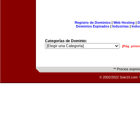
Registro de Dominios
|
Web Hosting
|
D
Dominios Expirados
|
Industrias
|
Indu
Categorías de Dominio:
[Pág. princi
** Precios expre
© 2002/2022 Solo10.com