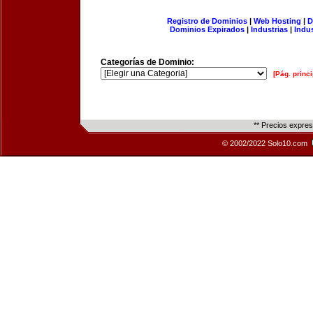
Registro de Dominios
|
Web Hosting
|
D
Dominios Expirados
|
Industrias
|
Indu
Categorías de Dominio:
[Pág. princi
** Precios expre
© 2002/2022 Solo10.com