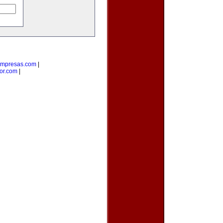
empresas.com
|
or.com
|