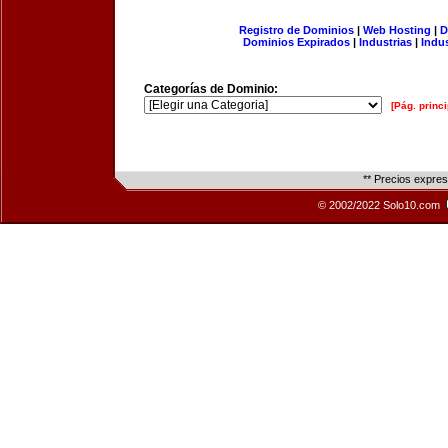
Registro de Dominios
|
Web Hosting
|
D
Dominios Expirados
|
Industrias
|
Indu
Categorías de Dominio:
[Pág. princi
** Precios expre
© 2002/2022 Solo10.com