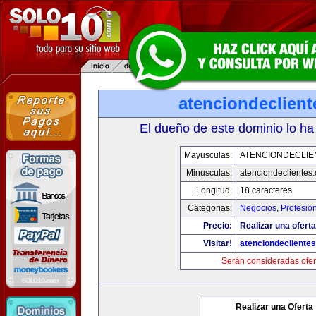
atenciondeclien
El dueño de este dominio lo ha
Mayusculas:
ATENCIONDECLIE
Minusculas:
atenciondeclientes
Longitud:
18 caracteres
Categorias:
Negocios
,
Profesio
Precio:
Realizar una oferta
Visitar!
atenciondecliente
Serán consideradas ofer
Realizar una Oferta