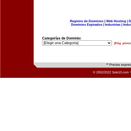
Registro de Dominios
|
Web Hosting
|
D
Dominios Expirados
|
Industrias
|
Indu
Categorías de Dominio:
[Pág. princi
** Precios expre
© 2002/2022 Solo10.com