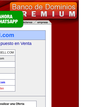
l.com
 puesto en Venta
SELL.COM
com
.com
tas
ealizar una Oferta