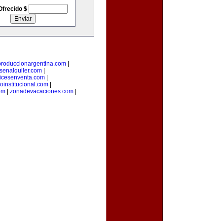
Ofrecido $
produccionargentina.com
|
senalquiler.com
|
icesenventa.com
|
loinstitucional.com
|
om
|
zonadevacaciones.com
|