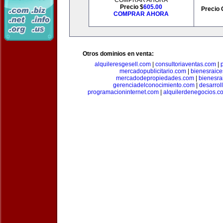
COMPRAR AHORA
Precio $
605.00
Precio 
COMPRAR AHORA
Otros dominios en venta:
alquileresgesell.com
|
consultoriaventas.com
|
mercadopublicitario.com
|
bienesraice
mercadodepropiedades.com
|
bienesra
gerenciadelconocimiento.com
|
desarrol
programacioninternet.com
|
alquilerdenegocios.c