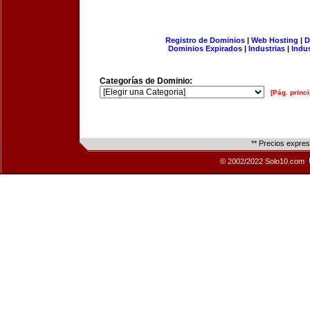
Registro de Dominios
|
Web Hosting
|
D
Dominios Expirados
|
Industrias
|
Indu
Categorías de Dominio:
[Pág. princi
** Precios expre
© 2002/2022 Solo10.com