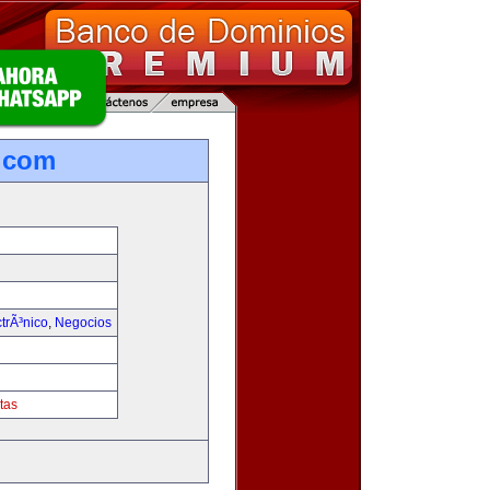
.com
trÃ³nico
,
Negocios
tas