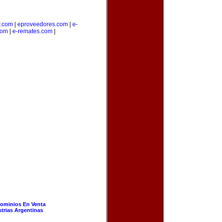
r.com
|
eproveedores.com
|
e-
com
|
e-remates.com
|
ominios En Venta
strias Argentinas